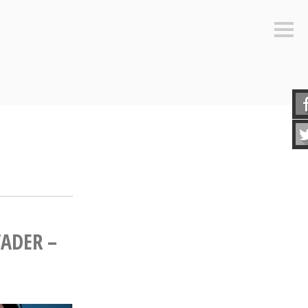
Sideb
ADER –