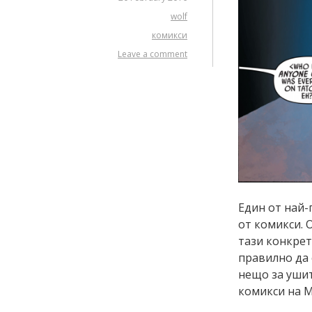
wolf
комикси
Leave a comment
Един от най-
от комикси. 
тази конкрет
правилно да 
нещо за ушит
комикси на M