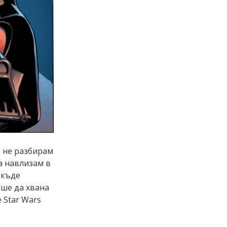
м не разбирам
а навлизам в
 къде
еше да хвана
 Star Wars