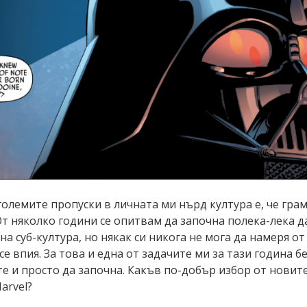
големите пропуски в личната ми нърд култура е, че гра
От няколко години се опитвам да започна полека-лека д
на суб-култура, но някак си никога не мога да намеря от
се впия. За това и една от задачите ми за тази година б
е и просто да започна. Какъв по-добър избор от новите
arvel?